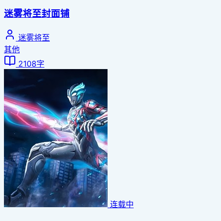
迷雾将至封面铺
迷雾将至
其他
2108字
连载中