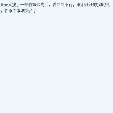
p,某天又挨了一顿竹笋炒肉后，委屈到不行，眼泪汪汪的找度娘，
股，你跟着本喵受苦了