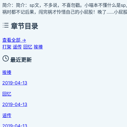
简介：简介：sp文，不多说，不喜勿戳。小喵本不懂什么是s
祸时都不记后果，闯完祸才怜惜自己的小屁股！晚了……小屁
章节目录
查看全部 →
打架
谣传
回忆
挨揍
最近更新
挨揍
2019-04-13
回忆
2019-04-13
谣传
2019-04-13