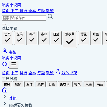
笔尖小说网
首页
书库
排行
全本
专题
轨迹
选择主题
古风
极简
海洋
森林
日落
薰衣草
樱花
水墨
书架
笔尖小说网
首页
书库
排行
全本
专题
轨迹
我的书架
主题风格
古风
极简
海洋
森林
日落
薰衣草
樱花
水墨
萌系
其他
sp娇妻欠管教