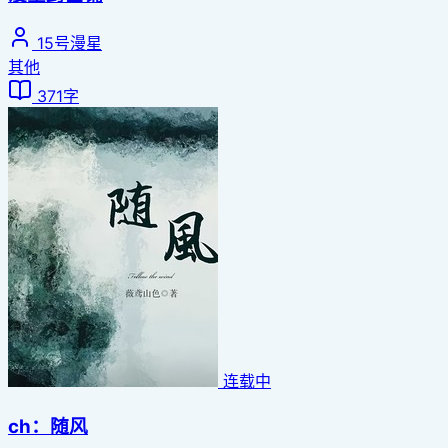
15号漫星
其他
371字
连载中
ch：随风