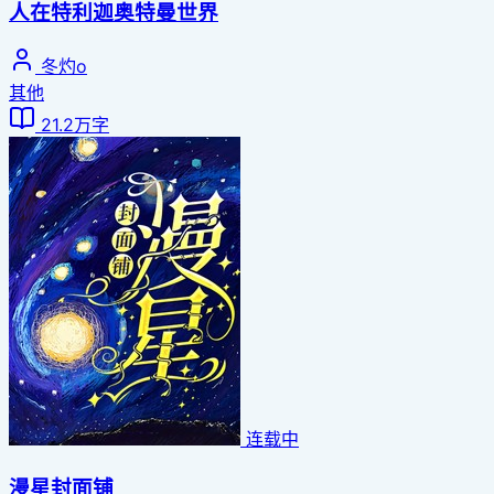
人在特利迦奥特曼世界
冬灼o
其他
21.2万字
连载中
漫星封面铺