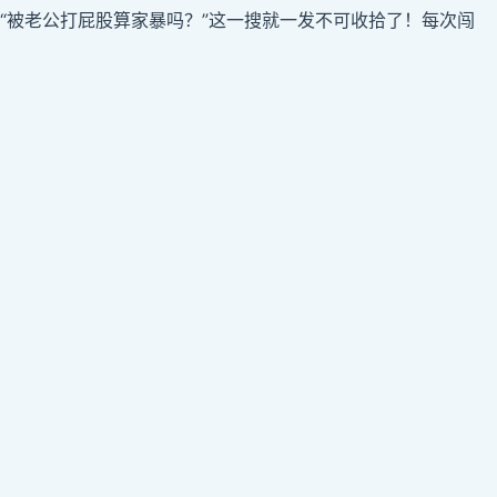
“被老公打屁股算家暴吗？”这一搜就一发不可收拾了！每次闯