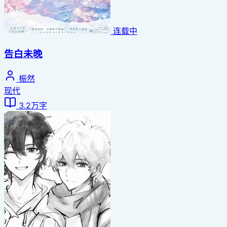
连载中
告白未晚
桭然
现代
3.2万字