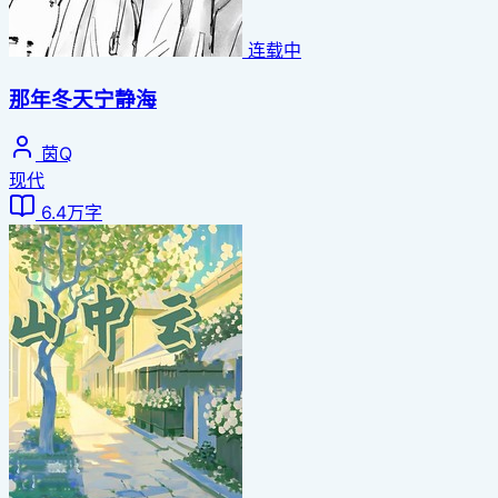
连载中
那年冬天宁静海
茵Q
现代
6.4万字