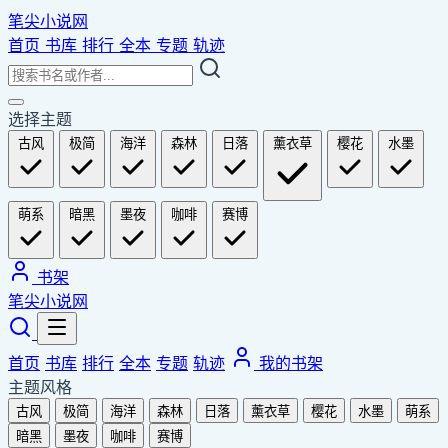
笔尖小说网
首页
书库
排行
全本
专题
轨迹
选择主题
古风
极简
海洋
森林
日落
薰衣草
樱花
水墨
萌系
暗黑
墨夜
咖啡
赛博
书架
笔尖小说网
首页
书库
排行
全本
专题
轨迹
我的书架
主题风格
古风
极简
海洋
森林
日落
薰衣草
樱花
水墨
萌系
暗黑
墨夜
咖啡
赛博