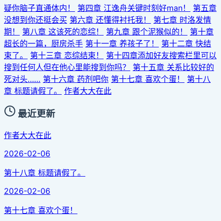
疑你脑子直通体内！
第四章 江逸舟关键时刻好man！
第五章
没想到你还挺会买
第六章 还懂得衬托我！
第七章 时洛发情
期！
第八章 这该死的恋综！
第九章 跟个泥猴似的！
第十章
超长的一篇，厨房杀手
第十一章 养孩子了！
第十二章 快结
束了。
第十三章 恋综结束！
第十四章添加好友搜索栏里可以
搜到任何人但在他心里能搜到你吗？
第十五章 关系比较好的
死对头……
第十六章 药剂吧你
第十七章 喜欢个蛋！
第十八
章 标题请假了。
作者大大在此
最近更新
作者大大在此
2026-02-06
第十八章 标题请假了。
2026-02-06
第十七章 喜欢个蛋！