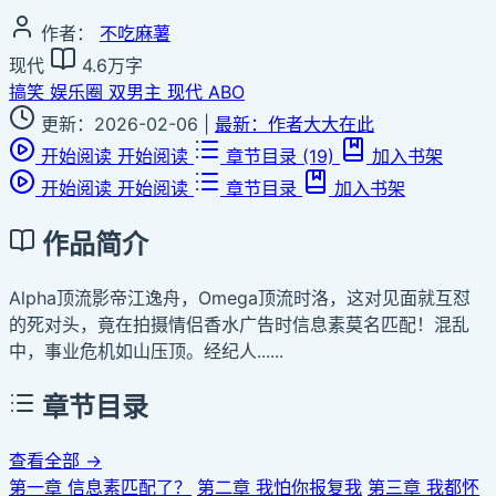
作者：
不吃麻薯
现代
4.6万字
搞笑
娱乐圈
双男主
现代
ABO
更新：2026-02-06
|
最新：作者大大在此
开始阅读
开始阅读
章节目录
(19)
加入书架
开始阅读
开始阅读
章节目录
加入书架
作品简介
Alpha顶流影帝江逸舟，Omega顶流时洛，这对见面就互怼
的死对头，竟在拍摄情侣香水广告时信息素莫名匹配！混乱
中，事业危机如山压顶。经纪人......
章节目录
查看全部 →
第一章 信息素匹配了？
第二章 我怕你报复我
第三章 我都怀