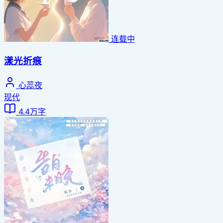
连载中
漾光折痕
心蕊夜
现代
4.4万字