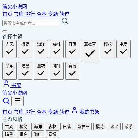
笔尖小说网
首页
书库
排行
全本
专题
轨迹
选择主题
古风
极简
海洋
森林
日落
薰衣草
樱花
水墨
萌系
暗黑
墨夜
咖啡
赛博
书架
笔尖小说网
首页
书库
排行
全本
专题
轨迹
我的书架
主题风格
古风
极简
海洋
森林
日落
薰衣草
樱花
水墨
萌系
暗黑
墨夜
咖啡
赛博