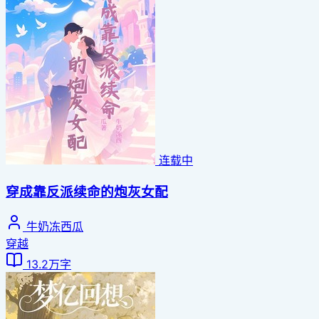
连载中
穿成靠反派续命的炮灰女配
牛奶冻西瓜
穿越
13.2万字