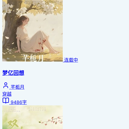
连载中
梦亿回想
芊栀月
穿越
9486字