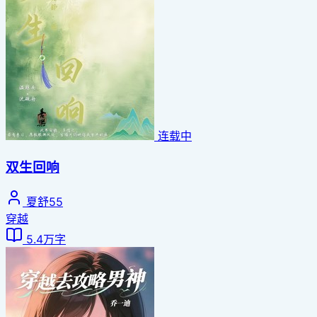
连载中
双生回响
夏舒55
穿越
5.4万字