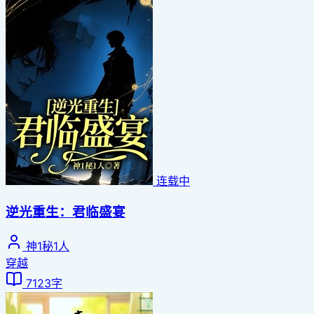
连载中
逆光重生：君临盛宴
神1秘1人
穿越
7123字