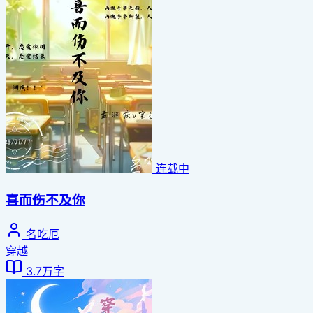
连载中
喜而伤不及你
名吃厄
穿越
3.7万字