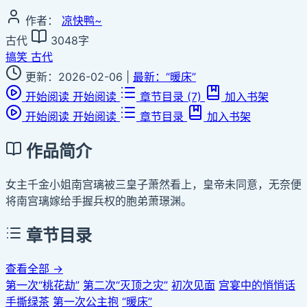
作者：
凉快鸭~
古代
3048字
搞笑
古代
更新：2026-02-06
|
最新：“暖床”
开始阅读
开始阅读
章节目录
(7)
加入书架
开始阅读
开始阅读
章节目录
加入书架
作品简介
女主千金小姐南宫璃被三皇子萧然看上，皇帝未同意，无奈便
将南宫璃嫁给手握兵权的胞弟萧璟渊。
章节目录
查看全部 →
第一次“桃花劫”
第二次“灭顶之灾”
初次见面
宫宴中的悄悄话
手撕绿茶
第一次公主抱
“暖床”