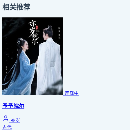
相关推荐
连载中
予予皖尔
亦岁
古代