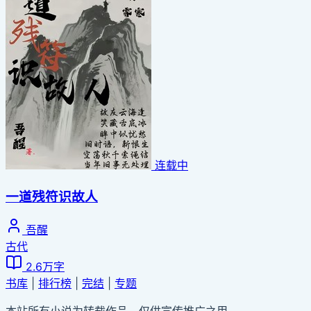
连载中
一道残符识故人
吾醒
古代
2.6万字
书库
|
排行榜
|
完结
|
专题