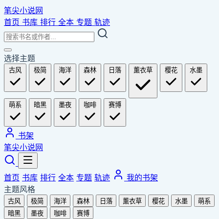
笔尖小说网
首页
书库
排行
全本
专题
轨迹
选择主题
古风
极简
海洋
森林
日落
薰衣草
樱花
水墨
萌系
暗黑
墨夜
咖啡
赛博
书架
笔尖小说网
首页
书库
排行
全本
专题
轨迹
我的书架
主题风格
古风
极简
海洋
森林
日落
薰衣草
樱花
水墨
萌系
暗黑
墨夜
咖啡
赛博