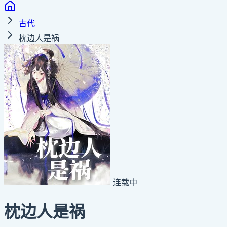
古代
枕边人是祸
连载中
枕边人是祸