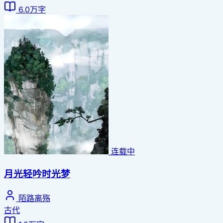
6.0万字
连载中
月光轻吟时光梦
陌路离殇
古代