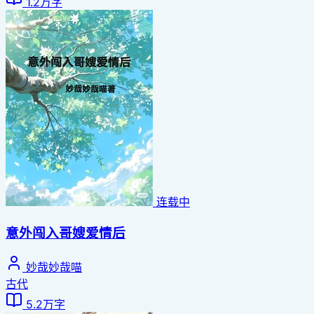
1.2万字
连载中
意外闯入哥嫂爱情后
妙哉妙哉喵
古代
5.2万字