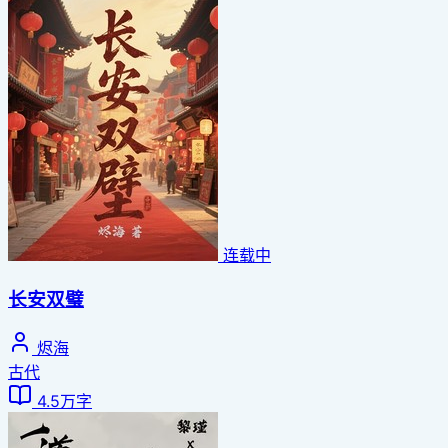
连载中
长安双璧
烬海
古代
4.5万字