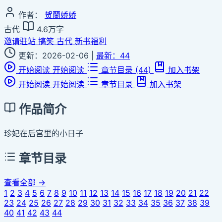
作者：
贺蘭娇娇
古代
4.6万字
邀请驻站
搞笑
古代
新书福利
更新：2026-02-06
|
最新：44
开始阅读
开始阅读
章节目录
(44)
加入书架
开始阅读
开始阅读
章节目录
加入书架
作品简介
珍妃在后宫里的小日子
章节目录
查看全部 →
1
2
3
4
5
6
7
8
9
10
11
12
13
14
15
16
17
18
19
20
21
22
23
24
25
26
27
28
29
30
31
32
33
34
35
36
37
38
39
40
41
42
43
44