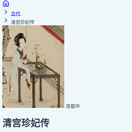
古代
清宫珍妃传
连载中
清宫珍妃传