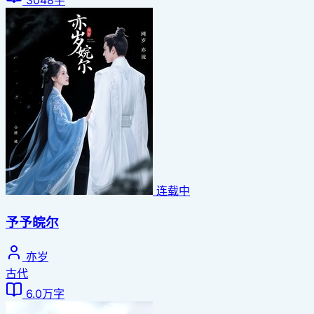
3048字
连载中
予予皖尔
亦岁
古代
6.0万字