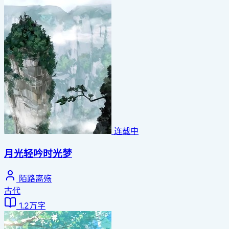
连载中
月光轻吟时光梦
陌路离殇
古代
1.2万字