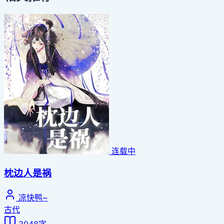
连载中
枕边人是祸
凉快鸭~
古代