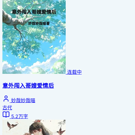
连载中
意外闯入哥嫂爱情后
妙哉妙哉喵
古代
5.2万字