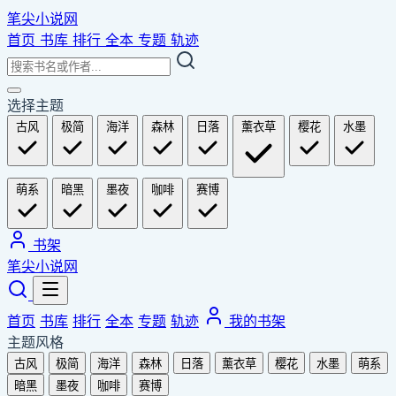
笔尖小说网
首页
书库
排行
全本
专题
轨迹
选择主题
古风
极简
海洋
森林
日落
薰衣草
樱花
水墨
萌系
暗黑
墨夜
咖啡
赛博
书架
笔尖小说网
首页
书库
排行
全本
专题
轨迹
我的书架
主题风格
古风
极简
海洋
森林
日落
薰衣草
樱花
水墨
萌系
暗黑
墨夜
咖啡
赛博