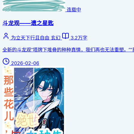
连载中
斗龙观——遗之星匙
为立天下行且自由
玄幻
3.2万字
全新的斗龙观“塔牌下堆叠的种种真情，我们再也无法重塑。”“星辰
2026-02-06