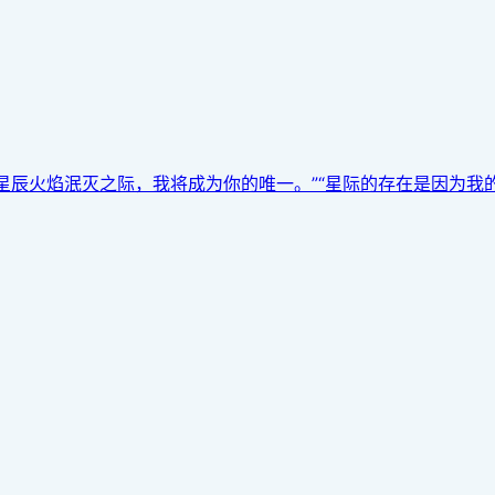
火焰泯灭之际，我将成为你的唯一。”“星际的存在是因为我的流逝，生