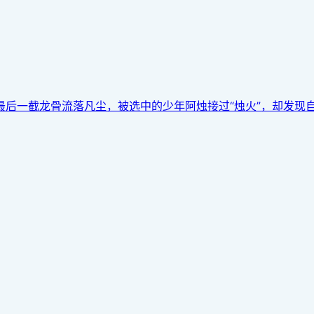
一截龙骨流落凡尘，被选中的少年阿烛接过“烛火”，却发现自己点燃