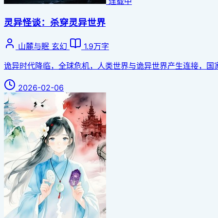
连载中
灵异怪谈：杀穿灵异世界
山麓与眠
玄幻
1.9万字
诡异时代降临，全球危机，人类世界与诡异世界产生连接，国
2026-02-06