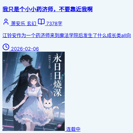
我只是个小小药济师，不要靠近我啊
萧安乐
玄幻
7378字
江铃安作为一个药济师来到魔法学院后发生了什么成长类all向
2026-02-06
连载中