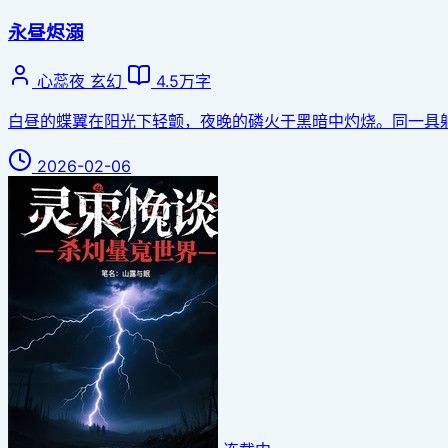
永昼烬溺
心蕊夜
玄幻
4.5万字
白昼的蝶翼在阳光下轻颤，夜晚的磷火于黑暗中灼烧。同一具躯体
2026-02-06