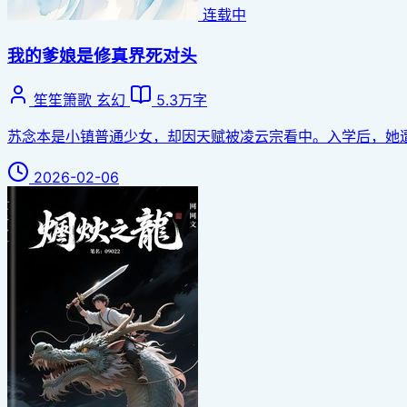
连载中
我的爹娘是修真界死对头
笙笙箫歌
玄幻
5.3万字
苏念本是小镇普通少女，却因天赋被凌云宗看中。入学后，她遭遇
2026-02-06