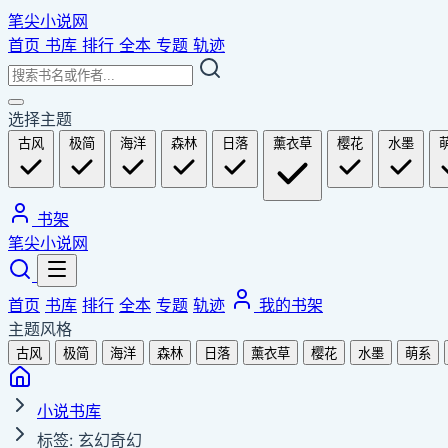
笔尖小说网
首页
书库
排行
全本
专题
轨迹
选择主题
古风
极简
海洋
森林
日落
薰衣草
樱花
水墨
书架
笔尖小说网
首页
书库
排行
全本
专题
轨迹
我的书架
主题风格
古风
极简
海洋
森林
日落
薰衣草
樱花
水墨
萌系
小说书库
标签: 玄幻奇幻