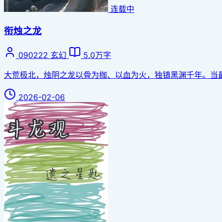
连载中
衔烛之龙
090222
玄幻
5.0万字
大荒极北，烛阴之龙以骨为枷、以血为火，独镇黑渊千年。当最后
2026-02-06