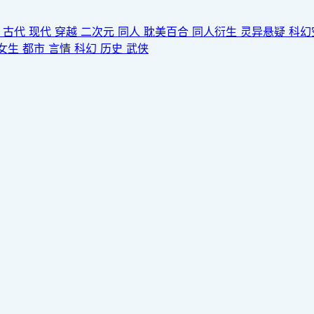
园
古代
现代
穿越
二次元
同人
耽美百合
同人衍生
灵异悬疑
科幻
女生
都市
言情
科幻
历史
武侠