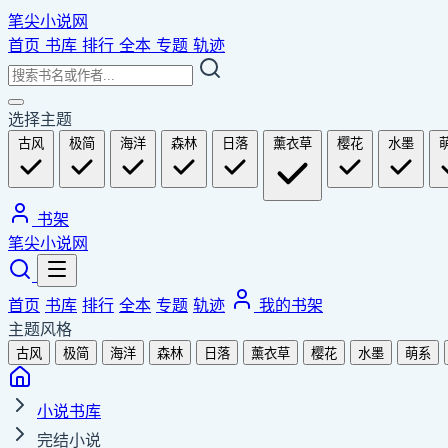
笔尖小说网
首页
书库
排行
全本
专题
轨迹
选择主题
古风
极简
海洋
森林
日落
薰衣草
樱花
水墨
书架
笔尖小说网
首页
书库
排行
全本
专题
轨迹
我的书架
主题风格
古风
极简
海洋
森林
日落
薰衣草
樱花
水墨
萌系
小说书库
完结小说