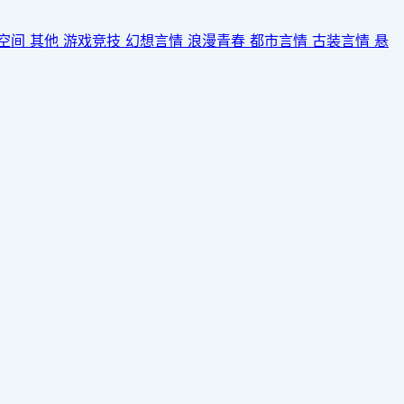
空间
其他
游戏竞技
幻想言情
浪漫青春
都市言情
古装言情
悬