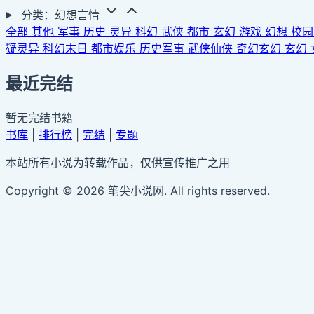
分类：幻想言情
全部
其他
军事
历史
灵异
科幻
武侠
都市
玄幻
游戏
幻想
校
疑灵异
科幻末日
都市娱乐
历史军事
武侠仙侠
奇幻玄幻
玄幻
最近完结
暂无完结书籍
书库
|
排行榜
|
完结
|
专题
本站所有小说为转载作品，仅供宣传推广之用
Copyright © 2026 笔尖小说网. All rights reserved.