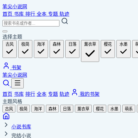
笔尖小说网
首页
书库
排行
全本
专题
轨迹
选择主题
古风
极简
海洋
森林
日落
薰衣草
樱花
水墨
书架
笔尖小说网
首页
书库
排行
全本
专题
轨迹
我的书架
主题风格
古风
极简
海洋
森林
日落
薰衣草
樱花
水墨
萌系
小说书库
完结小说