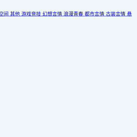
空间
其他
游戏竞技
幻想言情
浪漫青春
都市言情
古装言情
悬