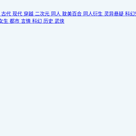
园
古代
现代
穿越
二次元
同人
耽美百合
同人衍生
灵异悬疑
科幻
女生
都市
言情
科幻
历史
武侠