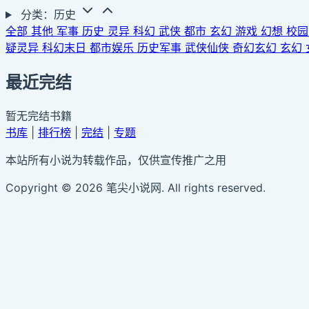
分类：历史
全部
其他
军事
历史
灵异
科幻
武侠
都市
玄幻
游戏
幻想
校
疑灵异
科幻末日
都市娱乐
历史军事
武侠仙侠
奇幻玄幻
玄幻
最近完结
暂无完结书籍
书库
|
排行榜
|
完结
|
专题
本站所有小说为转载作品，仅供宣传推广之用
Copyright © 2026 笔尖小说网. All rights reserved.