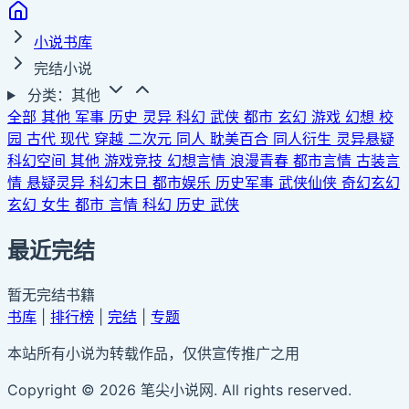
小说书库
完结小说
分类：其他
全部
其他
军事
历史
灵异
科幻
武侠
都市
玄幻
游戏
幻想
校
园
古代
现代
穿越
二次元
同人
耽美百合
同人衍生
灵异悬疑
科幻空间
其他
游戏竞技
幻想言情
浪漫青春
都市言情
古装言
情
悬疑灵异
科幻末日
都市娱乐
历史军事
武侠仙侠
奇幻玄幻
玄幻
女生
都市
言情
科幻
历史
武侠
最近完结
暂无完结书籍
书库
|
排行榜
|
完结
|
专题
本站所有小说为转载作品，仅供宣传推广之用
Copyright © 2026 笔尖小说网. All rights reserved.