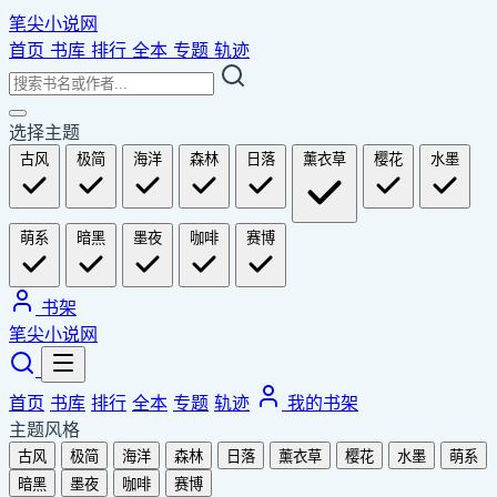
笔尖小说网
首页
书库
排行
全本
专题
轨迹
选择主题
古风
极简
海洋
森林
日落
薰衣草
樱花
水墨
萌系
暗黑
墨夜
咖啡
赛博
书架
笔尖小说网
首页
书库
排行
全本
专题
轨迹
我的书架
主题风格
古风
极简
海洋
森林
日落
薰衣草
樱花
水墨
萌系
暗黑
墨夜
咖啡
赛博