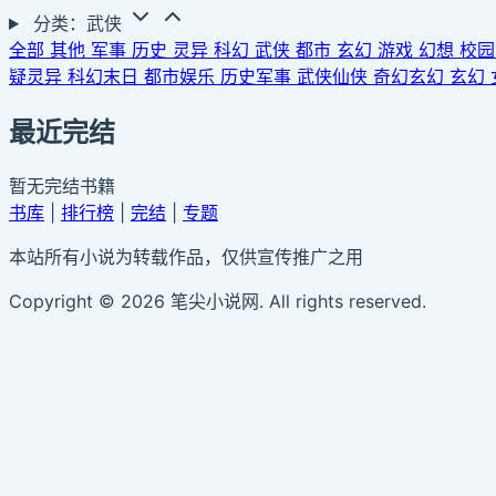
分类：武侠
全部
其他
军事
历史
灵异
科幻
武侠
都市
玄幻
游戏
幻想
校
疑灵异
科幻末日
都市娱乐
历史军事
武侠仙侠
奇幻玄幻
玄幻
最近完结
暂无完结书籍
书库
|
排行榜
|
完结
|
专题
本站所有小说为转载作品，仅供宣传推广之用
Copyright © 2026 笔尖小说网. All rights reserved.