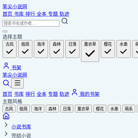
笔尖小说网
首页
书库
排行
全本
专题
轨迹
选择主题
古风
极简
海洋
森林
日落
薰衣草
樱花
水墨
书架
笔尖小说网
首页
书库
排行
全本
专题
轨迹
我的书架
主题风格
古风
极简
海洋
森林
日落
薰衣草
樱花
水墨
萌系
小说书库
完结小说