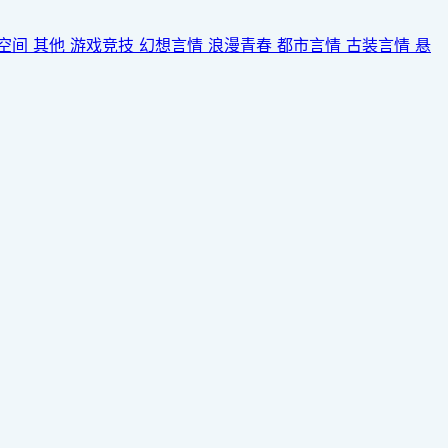
空间
其他
游戏竞技
幻想言情
浪漫青春
都市言情
古装言情
悬