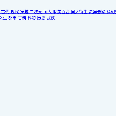
园
古代
现代
穿越
二次元
同人
耽美百合
同人衍生
灵异悬疑
科幻
女生
都市
言情
科幻
历史
武侠