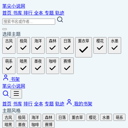
笔尖小说网
首页
书库
排行
全本
专题
轨迹
选择主题
古风
极简
海洋
森林
日落
薰衣草
樱花
水墨
萌系
暗黑
墨夜
咖啡
赛博
书架
笔尖小说网
首页
书库
排行
全本
专题
轨迹
我的书架
主题风格
古风
极简
海洋
森林
日落
薰衣草
樱花
水墨
萌系
暗黑
墨夜
咖啡
赛博