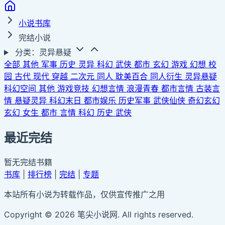
小说书库
完结小说
分类：灵异悬疑
全部
其他
军事
历史
灵异
科幻
武侠
都市
玄幻
游戏
幻想
校
园
古代
现代
穿越
二次元
同人
耽美百合
同人衍生
灵异悬疑
科幻空间
其他
游戏竞技
幻想言情
浪漫青春
都市言情
古装言
情
悬疑灵异
科幻末日
都市娱乐
历史军事
武侠仙侠
奇幻玄幻
玄幻
女生
都市
言情
科幻
历史
武侠
最近完结
暂无完结书籍
书库
|
排行榜
|
完结
|
专题
本站所有小说为转载作品，仅供宣传推广之用
Copyright © 2026 笔尖小说网. All rights reserved.