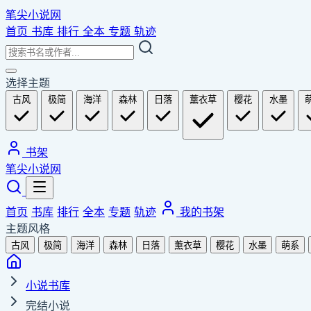
笔尖小说网
首页
书库
排行
全本
专题
轨迹
选择主题
古风
极简
海洋
森林
日落
薰衣草
樱花
水墨
书架
笔尖小说网
首页
书库
排行
全本
专题
轨迹
我的书架
主题风格
古风
极简
海洋
森林
日落
薰衣草
樱花
水墨
萌系
小说书库
完结小说