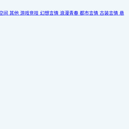
空间
其他
游戏竞技
幻想言情
浪漫青春
都市言情
古装言情
悬