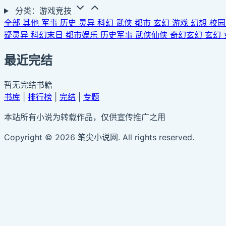
分类：游戏竞技
全部
其他
军事
历史
灵异
科幻
武侠
都市
玄幻
游戏
幻想
校
疑灵异
科幻末日
都市娱乐
历史军事
武侠仙侠
奇幻玄幻
玄幻
最近完结
暂无完结书籍
书库
|
排行榜
|
完结
|
专题
本站所有小说为转载作品，仅供宣传推广之用
Copyright © 2026 笔尖小说网. All rights reserved.