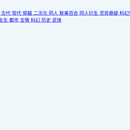
园
古代
现代
穿越
二次元
同人
耽美百合
同人衍生
灵异悬疑
科幻
女生
都市
言情
科幻
历史
武侠