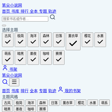
笔尖小说网
首页
书库
排行
全本
专题
轨迹
选择主题
古风
极简
海洋
森林
日落
薰衣草
樱花
水墨
萌系
暗黑
墨夜
咖啡
赛博
书架
笔尖小说网
首页
书库
排行
全本
专题
轨迹
我的书架
主题风格
古风
极简
海洋
森林
日落
薰衣草
樱花
水墨
萌系
暗黑
墨夜
咖啡
赛博