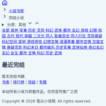
小说书库
完结小说
分类：其他
全部
其他
军事
历史
灵异
科幻
武侠
都市
玄幻
游戏
幻想
校
园
古代
现代
穿越
二次元
同人
耽美百合
同人衍生
灵异悬疑
科幻空间
其他
游戏竞技
幻想言情
浪漫青春
都市言情
古装言
情
悬疑灵异
科幻末日
都市娱乐
历史军事
武侠仙侠
奇幻玄幻
玄幻
女生
都市
言情
科幻
历史
武侠
最近完结
暂无完结书籍
书库
|
排行榜
|
完结
|
专题
本站所有小说为转载作品，仅供宣传推广之用
Copyright © 2026 笔尖小说网. All rights reserved.