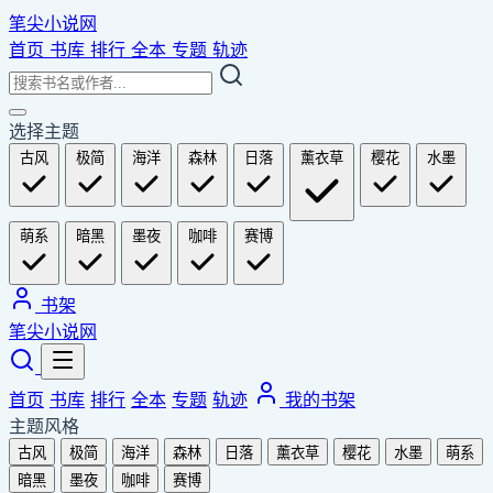
笔尖小说网
首页
书库
排行
全本
专题
轨迹
选择主题
古风
极简
海洋
森林
日落
薰衣草
樱花
水墨
萌系
暗黑
墨夜
咖啡
赛博
书架
笔尖小说网
首页
书库
排行
全本
专题
轨迹
我的书架
主题风格
古风
极简
海洋
森林
日落
薰衣草
樱花
水墨
萌系
暗黑
墨夜
咖啡
赛博