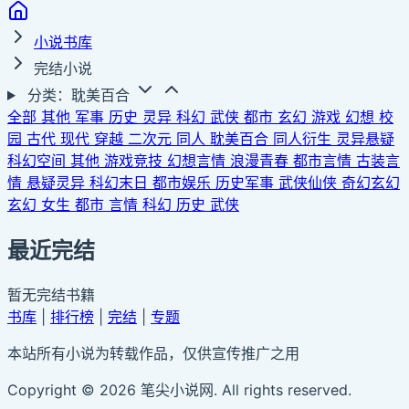
小说书库
完结小说
分类：耽美百合
全部
其他
军事
历史
灵异
科幻
武侠
都市
玄幻
游戏
幻想
校
园
古代
现代
穿越
二次元
同人
耽美百合
同人衍生
灵异悬疑
科幻空间
其他
游戏竞技
幻想言情
浪漫青春
都市言情
古装言
情
悬疑灵异
科幻末日
都市娱乐
历史军事
武侠仙侠
奇幻玄幻
玄幻
女生
都市
言情
科幻
历史
武侠
最近完结
暂无完结书籍
书库
|
排行榜
|
完结
|
专题
本站所有小说为转载作品，仅供宣传推广之用
Copyright © 2026 笔尖小说网. All rights reserved.